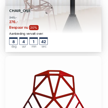
CHAIR_ONE
345,-
,-
276
Bespaar nu
20%
Aanbieding vervalt over:
8
4
1
41
dag
uur
min
sec