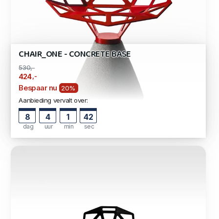
CHAIR_ONE - CONCRETE BASE
530,-
,-
424
Bespaar nu
20%
Aanbieding vervalt over:
8
4
1
41
dag
uur
min
sec