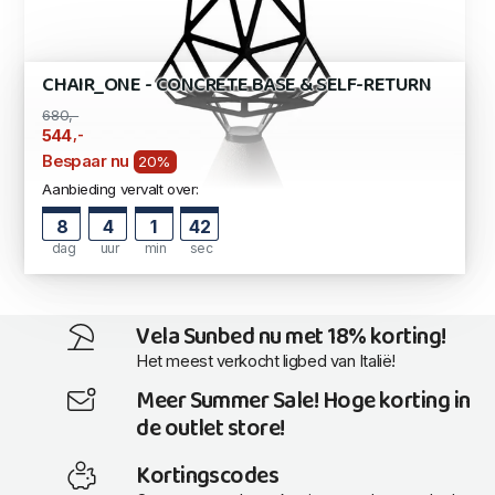
CHAIR_ONE - CONCRETE BASE & SELF-RETURN
680,-
,-
544
Bespaar nu
20%
Aanbieding vervalt over:
8
4
1
41
dag
uur
min
sec
Vela Sunbed nu met 18% korting!
Het meest verkocht ligbed van Italië!
Meer Summer Sale! Hoge korting in
de outlet store!
Kortingscodes