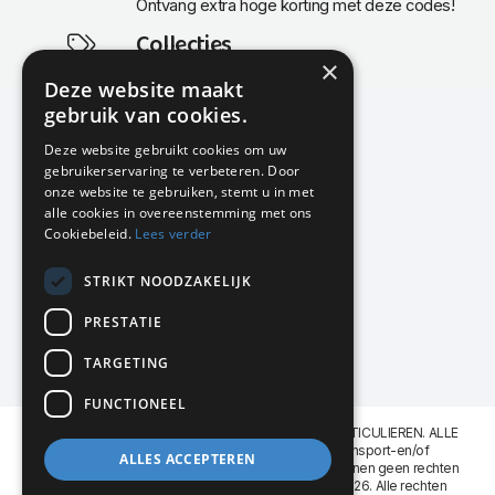
Ontvang extra hoge korting met deze codes!
Collecties
×
Actuele en populaire collecties
Deze website maakt
gebruik van cookies.
Deze website gebruikt cookies om uw
gebruikerservaring te verbeteren. Door
KMP Kantoormeubilair
onze website te gebruiken, stemt u in met
Airport Business Park
alle cookies in overeenstemming met ons
Frankfurtstraat 29-31
Cookiebeleid.
Lees verder
1175 RH Lijnden
STRIKT NOODZAKELIJK
020-617 01 26
info@kmpkantoormeubilair.nl
PRESTATIE
Facebook
TARGETING
Instagram
FUNCTIONEEL
KMP Kantoormeubilair levert aan BEDRIJVEN en PARTICULIEREN. ALLE
GENOEMDE PRIJZEN ZIJN EXCL. 21% B.T.W. Transport-en/of
ALLES ACCEPTEREN
Montagekosten op aanvraag. Aan deze website kunnen geen rechten
worden ontleend. KMP Kantoormeubilair VOF © 2026. Alle rechten