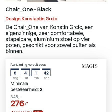
Chair_One - Black
Design Konstantin Grcic
De Chair_One van Konstin Grcic, een
eigenzinnige, zeer comfortabele,
stapelbare, aluminium stoel op vier
poten, geschikt voor zowel buiten als
binnen.
Aanbieding vervalt over:
8
4
1
41
dag
uur
min
sec
Minimale
besteleenheid:
2
345,-
276
,-