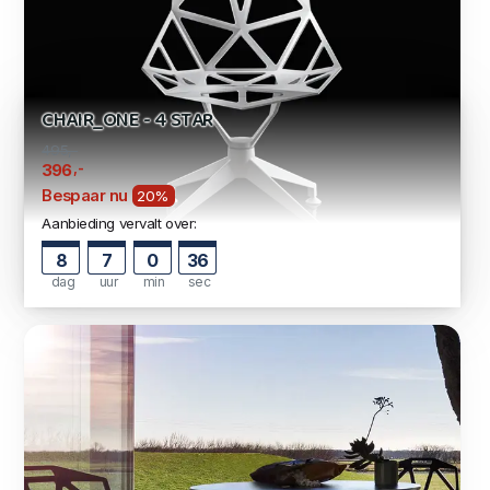
CHAIR_ONE - 4 STAR
495,-
,-
396
Bespaar nu
20%
Aanbieding vervalt over:
8
7
0
35
dag
uur
min
sec