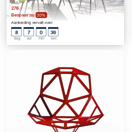
345,-
,-
276
Bespaar nu
20%
Aanbieding vervalt over:
8
7
0
35
dag
uur
min
sec