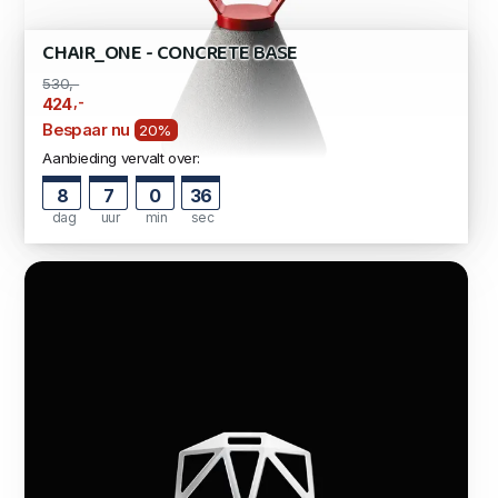
CHAIR_ONE - CONCRETE BASE
530,-
,-
424
Bespaar nu
20%
Aanbieding vervalt over:
8
7
0
35
dag
uur
min
sec