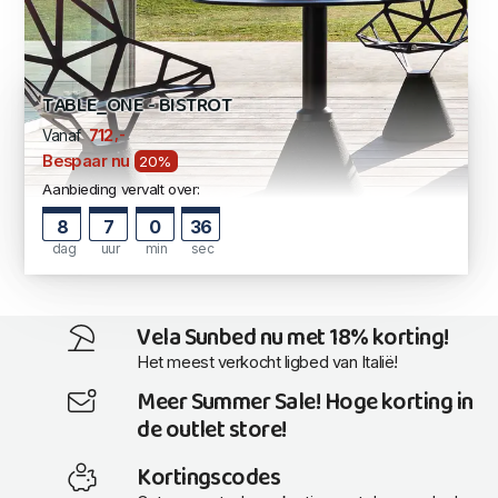
TABLE_ONE - BISTROT
,-
712
Vanaf
Bespaar nu
20%
Aanbieding vervalt over:
8
7
0
35
dag
uur
min
sec
Vela Sunbed nu met 18% korting!
Het meest verkocht ligbed van Italië!
Meer Summer Sale! Hoge korting in
de outlet store!
Kortingscodes