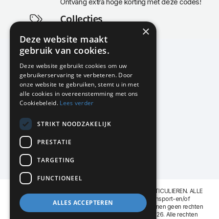
Ontvang extra hoge korting met deze codes!
Collecties
×
Actuele en populaire collecties
Deze website maakt
gebruik van cookies.
Deze website gebruikt cookies om uw
gebruikerservaring te verbeteren. Door
KMP Kantoormeubilair
onze website te gebruiken, stemt u in met
Airport Business Park
alle cookies in overeenstemming met ons
Frankfurtstraat 29-31
Cookiebeleid.
Lees verder
1175 RH Lijnden
STRIKT NOODZAKELIJK
020-617 01 26
info@kmpkantoormeubilair.nl
PRESTATIE
Facebook
TARGETING
Instagram
FUNCTIONEEL
KMP Kantoormeubilair levert aan BEDRIJVEN en PARTICULIEREN. ALLE
GENOEMDE PRIJZEN ZIJN EXCL. 21% B.T.W. Transport-en/of
ALLES ACCEPTEREN
Montagekosten op aanvraag. Aan deze website kunnen geen rechten
worden ontleend. KMP Kantoormeubilair VOF © 2026. Alle rechten