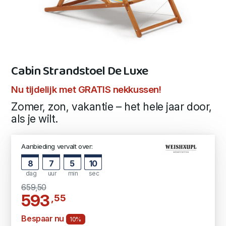
Cabin Strandstoel De Luxe
Nu tijdelijk met GRATIS nekkussen!
Zomer, zon, vakantie – het hele jaar door,
als je wilt.
Aanbieding vervalt over:
8
7
5
9
dag
uur
min
sec
659,50
593
,55
Bespaar nu
10%