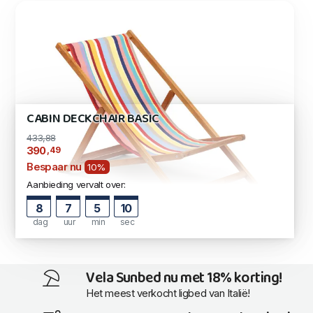
CABIN DECKCHAIR BASIC
433,88
,49
390
Bespaar nu
10%
Aanbieding vervalt over:
8
7
5
9
dag
uur
min
sec
Vela Sunbed nu met 18% korting!
Het meest verkocht ligbed van Italië!