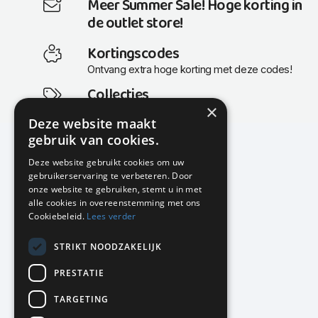
Meer Summer Sale! Hoge korting in
de outlet store!
Kortingscodes
Ontvang extra hoge korting met deze codes!
Collecties
×
Actuele en populaire collecties
Deze website maakt
gebruik van cookies.
Deze website gebruikt cookies om uw
gebruikerservaring te verbeteren. Door
KMP Kantoormeubilair
onze website te gebruiken, stemt u in met
Airport Business Park
alle cookies in overeenstemming met ons
Frankfurtstraat 29-31
Cookiebeleid.
Lees verder
1175 RH Lijnden
STRIKT NOODZAKELIJK
020-617 01 26
info@kmpkantoormeubilair.nl
PRESTATIE
Facebook
TARGETING
Instagram