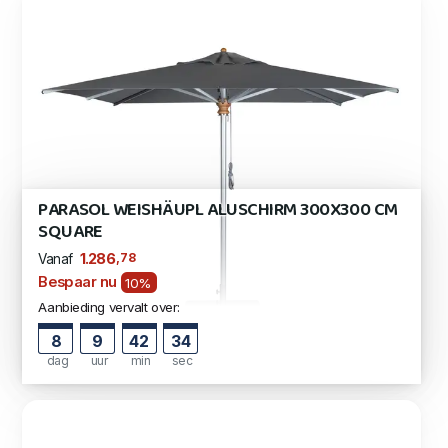
PARASOL WEISHÄUPL ALUSCHIRM 300X300 CM
SQUARE
,78
1.286
Vanaf
Bespaar nu
10%
Aanbieding vervalt over:
8
9
42
33
dag
uur
min
sec