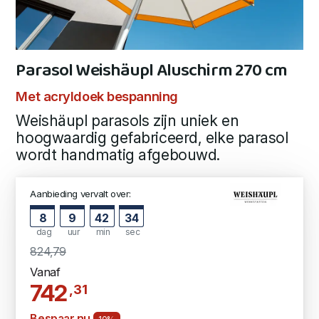
Parasol Weishäupl Aluschirm 270 cm
Met acryldoek bespanning
Weishäupl parasols zijn uniek en
hoogwaardig gefabriceerd, elke parasol
wordt handmatig afgebouwd.
Aanbieding vervalt over:
8
9
42
33
dag
uur
min
sec
824,79
Vanaf
742
,31
Bespaar nu