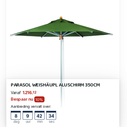
PARASOL WEISHÄUPL ALUSCHIRM 350CM
,12
1.216
Vanaf
Bespaar nu
10%
Aanbieding vervalt over:
8
9
42
33
dag
uur
min
sec