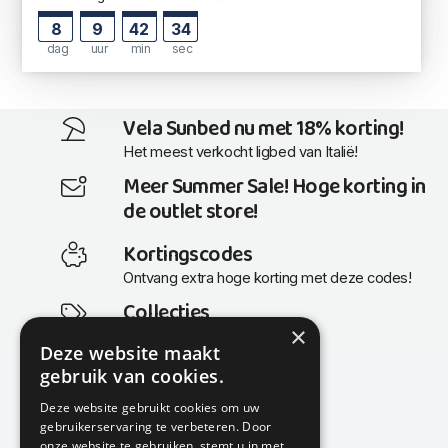
8
9
42
33
dag
uur
min
sec
Vela Sunbed nu met 18% korting!
Het meest verkocht ligbed van Italië!
Meer Summer Sale! Hoge korting in
de outlet store!
Kortingscodes
Ontvang extra hoge korting met deze codes!
Collecties
×
Actuele en populaire collecties
Deze website maakt
gebruik van cookies.
Deze website gebruikt cookies om uw
gebruikerservaring te verbeteren. Door
KMP Kantoormeubilair
onze website te gebruiken, stemt u in met