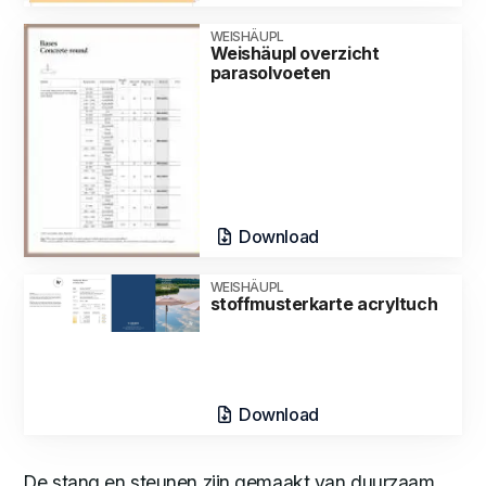
WEISHÄUPL
Weishäupl overzicht
parasolvoeten
Download
WEISHÄUPL
stoffmusterkarte acryltuch
Download
De stang en steunen zijn gemaakt van duurzaam