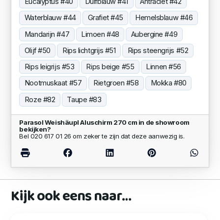
Eucalyptus #40
Duifblauw #41
Antraciet #42
Waterblauw #44
Grafiet #45
Hemelsblauw #46
Mandarijn #47
Limoen #48
Aubergine #49
Olijf #50
Rips lichtgrijs #51
Rips steengrijs #52
Rips leigrijs #53
Rips beige #55
Linnen #56
Nootmuskaat #57
Rietgroen #58
Mokka #80
Roze #82
Taupe #83
Parasol Weishäupl Aluschirm 270 cm in de showroom
bekijken?
Bel 020 617 01 26 om zeker te zijn dat deze aanwezig is.
Kijk ook eens naar…