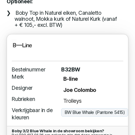
Optioneel:
Boby Top in Naturel eiken, Canaletto
walnoot, Mokka kurk of Naturel Kurk (vanaf
+ € 105,- excl. BTW)
Bestelnummer
B32BW
Merk
B-line
Designer
Joe Colombo
Rubrieken
Trolleys
Verkrijgbaar in de
BW Blue Whale (Pantone 5415)
kleuren
Boby 3/2 Blue Whale in de showroom bekijken?
Bel 020 617 01 26 om zeker te zijn dat deze aanwezig is.