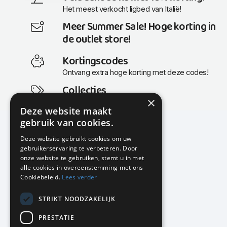
Het meest verkocht ligbed van Italië!
Meer Summer Sale! Hoge korting in
de outlet store!
Kortingscodes
Ontvang extra hoge korting met deze codes!
Collecties
×
Actuele en populaire collecties
Deze website maakt
gebruik van cookies.
Deze website gebruikt cookies om uw
gebruikerservaring te verbeteren. Door
KMP Kantoormeubilair
onze website te gebruiken, stemt u in met
Airport Business Park
alle cookies in overeenstemming met ons
Frankfurtstraat 29-31
Cookiebeleid.
Lees verder
1175 RH Lijnden
STRIKT NOODZAKELIJK
020-617 01 26
info@kmpkantoormeubilair.nl
PRESTATIE